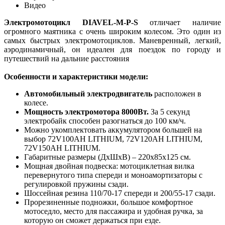
Видео
Электромотоцикл DIAVEL-M-P-S
отличает наличие
огромного маятника с очень широким колесом. Это один из
самых быстрых электромотоциклов. Маневренный, легкий,
аэродинамичный, он идеален для поездок по городу и
путешествий на дальние расстояния
Особенности и характеристики модели:
Автомобильный электродвигатель
расположен в
колесе.
Мощность электромотора 8000Вт.
За 5 секунд
электробайк способен разогнаться до 100 км/ч.
Можно укомплектовать аккумулятором большей на
выбор 72V100AH LITHIUM, 72V120AH LITHIUM,
72V150AH LITHIUM.
Габаритные размеры (ДxШxВ) – 220x85x125 см.
Мощная двойная подвеска: мотоциклетная вилка
перевернутого типа спереди и моноамортизаторы с
регулировкой пружины сзади.
Шоссейная резина 110/70-17 спереди и 200/55-17 сзади.
Прорезиненные подножки, большое комфортное
мотоседло, место для пассажира и удобная ручка, за
которую он сможет держаться при езде.