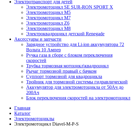
Электротранспорт для детей
Электромотоцикл SE SUR-RON SPORT X
Электромотоцикл М5
Электромотоцикл М7
Электромотоцикл Z6
Электромотоцикл М8
Электроквадроцикл детский Renegade
Аксессуары и запчасти
Зарядное устройство для Li-ion аккумулятора 72
Вольта 10 Ампер
Ручка газа в сборе с блоком переключения
скоростей
Трубка тормозная мотоцикл\квадроцикл
Рычаг тормозной правый с бачком
Суппорт тормозной для квадроцикла
Тройник для тормозной системы гидравлический
Аккумулятор для электромотоцикла от 50Ач до
200Ач
Блок переключения скоростей на электромотоцикл
Главная
Каталог
Электромотоциклы
Электромотоцикл Diavel-M-P-S