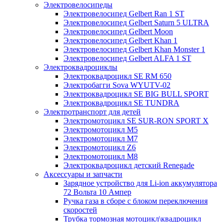
Электровелосипеды
Электровелосипед Gelbert Ran 1 ST
Электровелосипед Gelbert Saturn 5 ULTRA
Электровелосипед Gelbert Moon
Электровелосипед Gelbert Khan 1
Электровелосипед Gelbert Khan Monster 1
Электровелосипед Gelbert ALFA 1 ST
Электроквадроциклы
Электроквадроцикл SE RM 650
Электробагги Sova WYUTV-02
Электроквадроцикл SE BIG BULL SPORT
Электроквадроцикл SE TUNDRA
Электротранспорт для детей
Электромотоцикл SE SUR-RON SPORT X
Электромотоцикл М5
Электромотоцикл М7
Электромотоцикл Z6
Электромотоцикл М8
Электроквадроцикл детский Renegade
Аксессуары и запчасти
Зарядное устройство для Li-ion аккумулятора
72 Вольта 10 Ампер
Ручка газа в сборе с блоком переключения
скоростей
Трубка тормозная мотоцикл\квадроцикл