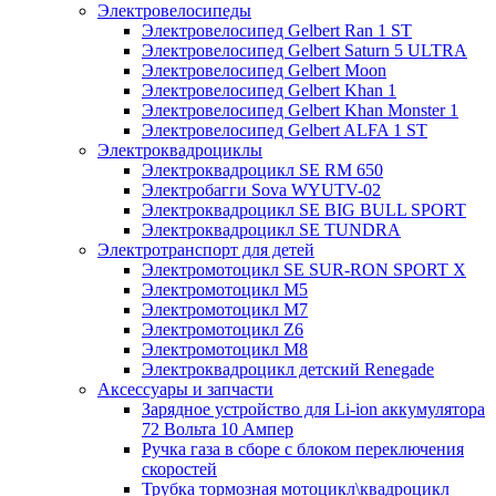
Электровелосипеды
Электровелосипед Gelbert Ran 1 ST
Электровелосипед Gelbert Saturn 5 ULTRA
Электровелосипед Gelbert Moon
Электровелосипед Gelbert Khan 1
Электровелосипед Gelbert Khan Monster 1
Электровелосипед Gelbert ALFA 1 ST
Электроквадроциклы
Электроквадроцикл SE RM 650
Электробагги Sova WYUTV-02
Электроквадроцикл SE BIG BULL SPORT
Электроквадроцикл SE TUNDRA
Электротранспорт для детей
Электромотоцикл SE SUR-RON SPORT X
Электромотоцикл М5
Электромотоцикл М7
Электромотоцикл Z6
Электромотоцикл М8
Электроквадроцикл детский Renegade
Аксессуары и запчасти
Зарядное устройство для Li-ion аккумулятора
72 Вольта 10 Ампер
Ручка газа в сборе с блоком переключения
скоростей
Трубка тормозная мотоцикл\квадроцикл