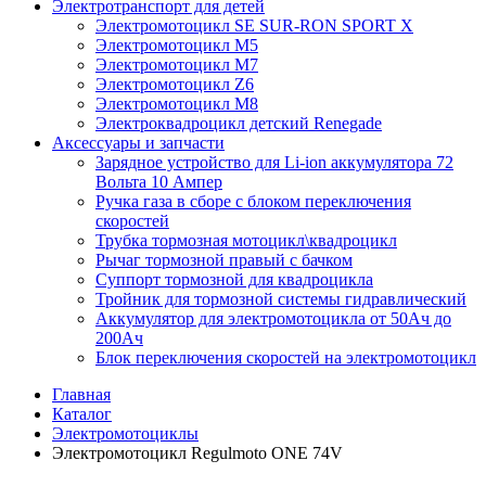
Электротранспорт для детей
Электромотоцикл SE SUR-RON SPORT X
Электромотоцикл М5
Электромотоцикл М7
Электромотоцикл Z6
Электромотоцикл М8
Электроквадроцикл детский Renegade
Аксессуары и запчасти
Зарядное устройство для Li-ion аккумулятора 72
Вольта 10 Ампер
Ручка газа в сборе с блоком переключения
скоростей
Трубка тормозная мотоцикл\квадроцикл
Рычаг тормозной правый с бачком
Суппорт тормозной для квадроцикла
Тройник для тормозной системы гидравлический
Аккумулятор для электромотоцикла от 50Ач до
200Ач
Блок переключения скоростей на электромотоцикл
Главная
Каталог
Электромотоциклы
Электромотоцикл Regulmoto ONE 74V